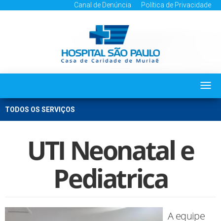
Canal de Denúncia
Política de Privacidade
Togg
navi
TODOS OS SERVIÇOS
UTI Neonatal e
Pediatrica
A equipe