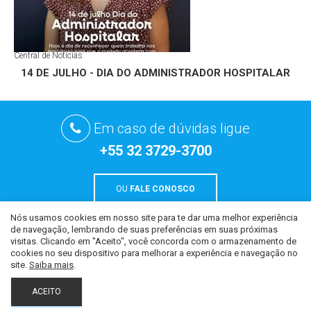
Central de Notícias
14 DE JULHO - DIA DO ADMINISTRADOR HOSPITALAR
Em caso de dúvidas ligue
+55 32 3729-3700
OU
FALE CONOSCO
Nós usamos cookies em nosso site para te dar uma melhor experiência
de navegação, lembrando de suas preferências em suas próximas
Todo o conteúdo deste site é de uso exclusivo da CCM Hospital São
visitas. Clicando em "Aceito", você concorda com o armazenamento de
Paulo. Proibida cópia ou utilização a qualquer título, sob as penas
cookies no seu dispositivo para melhorar a experiência e navegação no
da lei.
site.
Saiba mais
.
Todos os direitos reservados ao Hospital São Paulo - Desenvolvido por
ACEITO