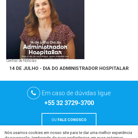
Central de Notícias
14 DE JULHO - DIA DO ADMINISTRADOR HOSPITALAR
Em caso de dúvidas ligue
+55 32 3729-3700
OU
FALE CONOSCO
Nós usamos cookies em nosso site para te dar uma melhor experiência
de navegação, lembrando de suas preferências em suas próximas