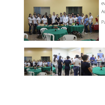
e
A
P