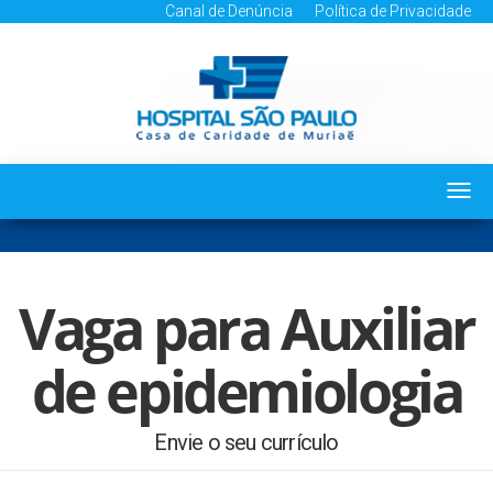
Canal de Denúncia
Política de Privacidade
Togg
navi
Vaga para Auxiliar
de epidemiologia
Envie o seu currículo