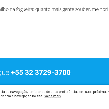
lho na fogueira: quanto mais gente souber, melhor!
igue
+55 32 3729-3700
cia de navegação, lembrando de suas preferências em suas próximas vi
o exclusivo da CCM Hospital São Paulo. Proibida cópia ou utilização a qu
riência e navegação no site.
Saiba mais
.
odos os direitos reservados ao Hospital São Paulo - Desenvolvido por