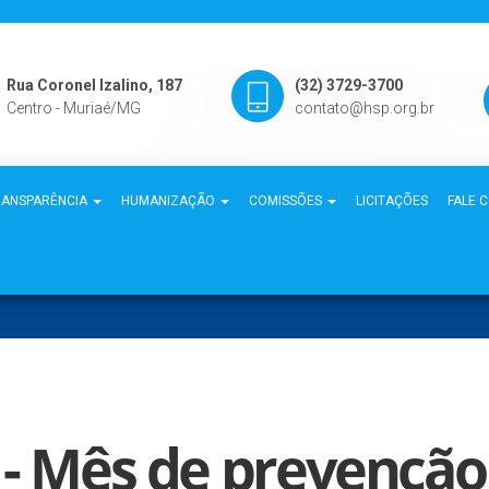
Rua Coronel Izalino, 187
(32) 3729-3700
Centro - Muriaé/MG
contato@hsp.org.br
RANSPARÊNCIA
HUMANIZAÇÃO
COMISSÕES
LICITAÇÕES
FALE 
 - Mês de prevenção