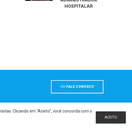
ADMINISTRADOR
HOSPITALAR
OU
FALE CONOSCO
sitas. Clicando em "Aceito", você concorda com o
alquer título, sob as penas da lei.
ACEITO