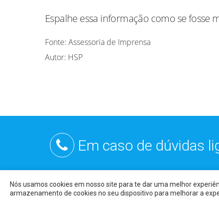
Espalhe essa informação como se fosse mi
Fonte: Assessoria de Imprensa
Autor: HSP
Em caso de dúvidas l
Nós usamos cookies em nosso site para te dar uma melhor experiên
Todo o conteúdo deste site é de us
armazenamento de cookies no seu dispositivo para melhorar a expe
T