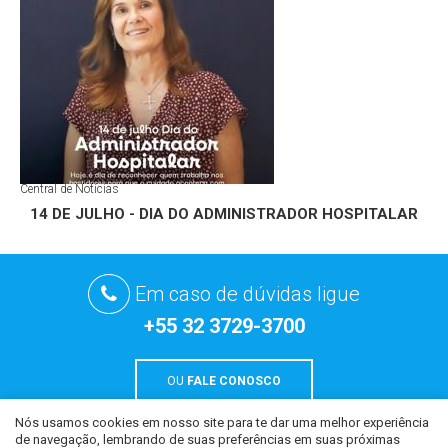
Central de Notícias
14 DE JULHO - DIA DO ADMINISTRADOR HOSPITALAR
Em caso de dúvidas ligue
+55 32 3729-3700
OU
FALE CONOSCO
Nós usamos cookies em nosso site para te dar uma melhor experiência
de navegação, lembrando de suas preferências em suas próximas
Todo o conteúdo deste site é de uso exclusivo da CCM Hospital São