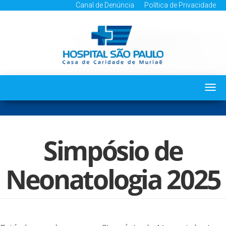
Canal de Denúncia
Política de Privacidade
Togg
navi
Simpósio de
Neonatologia 2025