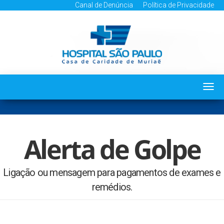
Canal de Denúncia
Política de Privacidade
Togg
navi
Alerta de Golpe
Ligação ou mensagem para pagamentos de exames e
remédios.