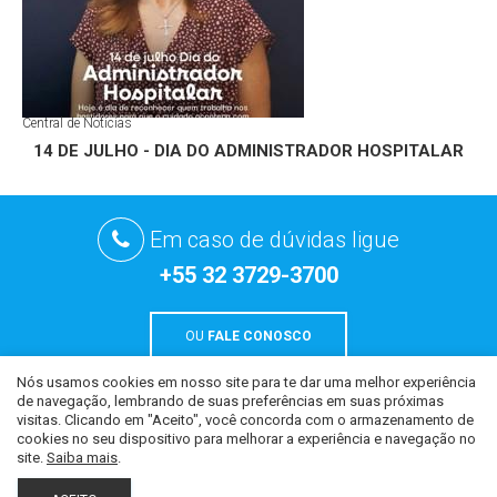
Central de Notícias
14 DE JULHO - DIA DO ADMINISTRADOR HOSPITALAR
Em caso de dúvidas ligue
+55 32 3729-3700
OU
FALE CONOSCO
Nós usamos cookies em nosso site para te dar uma melhor experiência
de navegação, lembrando de suas preferências em suas próximas
Todo o conteúdo deste site é de uso exclusivo da CCM Hospital São
visitas. Clicando em "Aceito", você concorda com o armazenamento de
Paulo. Proibida cópia ou utilização a qualquer título, sob as penas
cookies no seu dispositivo para melhorar a experiência e navegação no
da lei.
site.
Saiba mais
.
Todos os direitos reservados ao Hospital São Paulo - Desenvolvido por