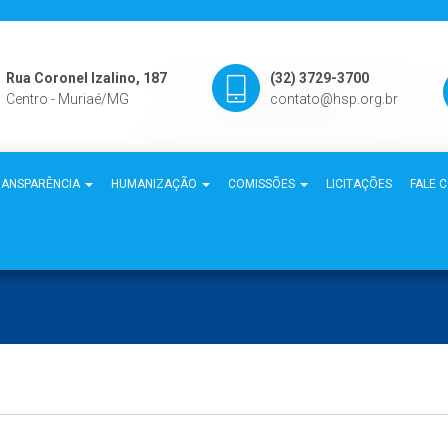
Rua Coronel Izalino, 187
(32) 3729-3700
Centro - Muriaé/MG
contato@hsp.org.br
RANSPARÊNCIA
HUMANIZAÇÃO
COMISSÕES
LICITAÇÕES
FALE 