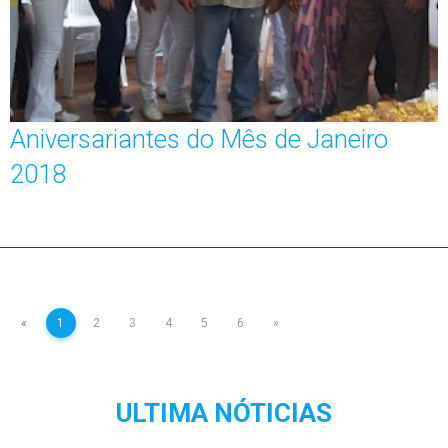
Aniversariantes do Mês de Janeiro
2018
«
1
2
3
4
5
6
»
ULTIMA NÓTICIAS